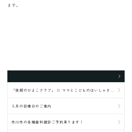
ます。
「後期のひよこクラブ」 に ママとこどものはいしゃさん®が掲載されました！
５月の診療日のご案内
市川市の各種歯科健診ご予約承ります！