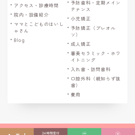
予防歯科・定期メイン
アクセス・診療時間
テナンス
院内・設備紹介
小児矯正
ママとこどものはいし
予防矯正（プレオル
ゃさん
ソ）
Blog
成人矯正
審美セラミック・ホワ
イトニング
入れ歯・訪問歯科
口腔外科（親知らず抜
歯）
費用
Copyright 市川市の歯医者と矯正歯科「本八幡クレア歯科・矯正歯科」